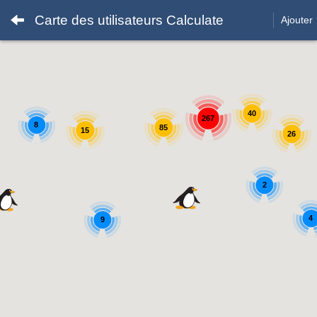
Carte des utilisateurs Calculate
Ajouter
40
267
8
85
15
26
2
4
9