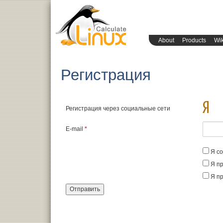
About
Products
Wik
Регистрация
Регистрация через социальные сети
E-mail
*
Я с
Я п
Я п