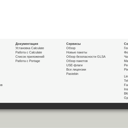
Документация
Сервисы
Со
Установка Calculate
Обзор
Ге
Работа с Calculate
Новые пакеты
Фо
Список приложений
Обзор безопасности GLSA
Ча
Работа с Portage
Обзор пакетов
Ma
USE-флаги
Pe
Все лицензии
Pi
Pastebin
Li
Te
ов
Fa
In
ВК
Од