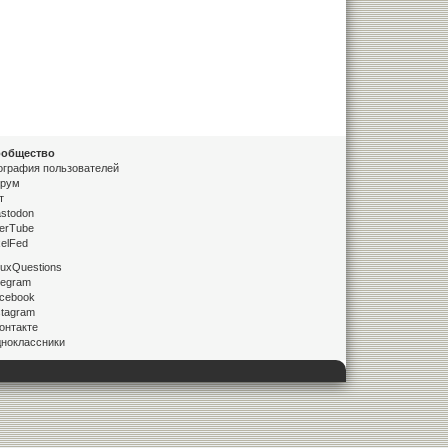
общество
ография пользователей
рум
т
stodon
erTube
xelFed
nuxQuestions
legram
cebook
stagram
онтакте
ноклассники